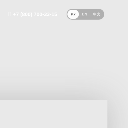
+7 (800) 700-33-15
РУ
EN
中文