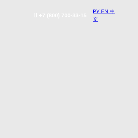
РУ
EN
中
+7 (800) 700-33-15
文